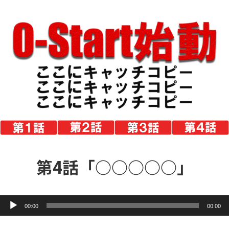
第4話「○○○○○」
音
声
00:00
00:00
プ
レ