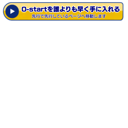
ー
ヤ
ー